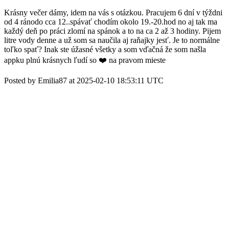
Krásny večer dámy, idem na vás s otázkou. Pracujem 6 dní v týždni
od 4 ránodo cca 12..spávať chodím okolo 19.-20.hod no aj tak ma
každý deň po práci zlomí na spánok a to na ca 2 až 3 hodiny. Pijem
litre vody denne a už som sa naučila aj raňajky jesť. Je to normálne
toľko spať? Inak ste úžasné všetky a som vďačná že som našla
appku plnú krásnych ľudí so ❤️ na pravom mieste
Posted by Emilia87 at 2025-02-10 18:53:11 UTC