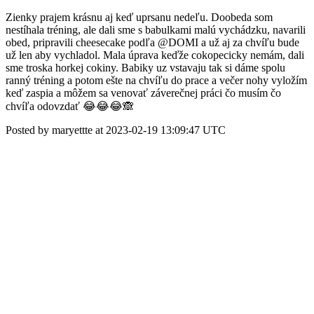
Zienky prajem krásnu aj keď uprsanu nedeľu. Doobeda som
nestíhala tréning, ale dali sme s babulkami malú vychádzku, navarili
obed, pripravili cheesecake podľa @DOMI a už aj za chvíľu bude
už len aby vychladol. Mala úprava keďže cokopecicky nemám, dali
sme troska horkej cokiny. Babiky uz vstavaju tak si dáme spolu
ranný tréning a potom ešte na chvíľu do prace a večer nohy vyložím
keď zaspia a môžem sa venovať záverečnej práci čo musím čo
chvíľa odovzdať 😂😂😂🙈
Posted by maryettte at 2023-02-19 13:09:47 UTC