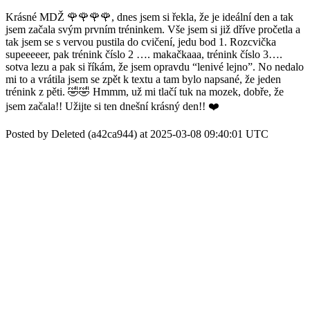
Krásné MDŽ 🌹🌹🌹🌹, dnes jsem si řekla, že je ideální den a tak
jsem začala svým prvním tréninkem. Vše jsem si již dříve pročetla a
tak jsem se s vervou pustila do cvičení, jedu bod 1. Rozcvička
supeeeeer, pak trénink číslo 2 …. makačkaaa, trénink číslo 3….
sotva lezu a pak si říkám, že jsem opravdu “lenivé lejno”. No nedalo
mi to a vrátila jsem se zpět k textu a tam bylo napsané, že jeden
trénink z pěti. 🤣🤣 Hmmm, už mi tlačí tuk na mozek, dobře, že
jsem začala!! Užijte si ten dnešní krásný den!! ❤️
Posted by Deleted (a42ca944) at 2025-03-08 09:40:01 UTC