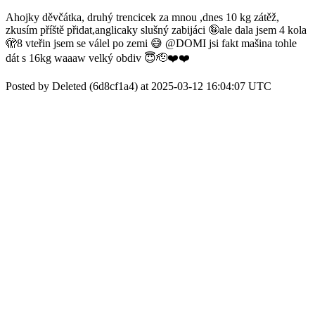
Ahojky děvčátka, druhý trencicek za mnou ,dnes 10 kg zátěž,
zkusím příště přidat,anglicaky slušný zabijáci 🤪ale dala jsem 4 kola
🫣8 vteřin jsem se válel po zemi 😅 @DOMI jsi fakt mašina tohle
dát s 16kg waaaw velký obdiv 😇🫡❤️❤️
Posted by Deleted (6d8cf1a4) at 2025-03-12 16:04:07 UTC