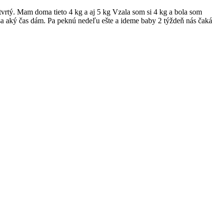
vrtý. Mam doma tieto 4 kg a aj 5 kg Vzala som si 4 kg a bola som
m sa aký čas dám. Pa peknú nedeľu ešte a ideme baby 2 týždeň nás čaká