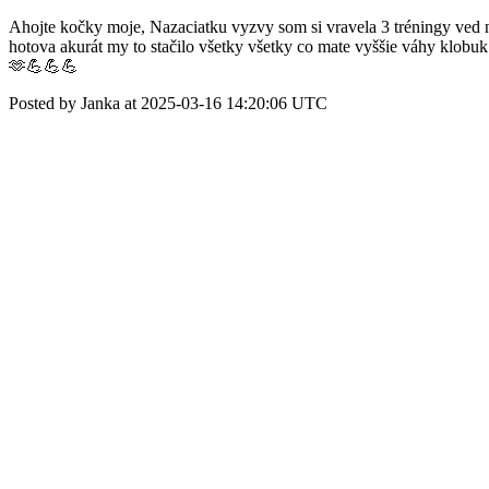
Ahojte kočky moje, Nazaciatku vyzvy som si vravela 3 tréningy ved n
hotova akurát my to stačilo všetky všetky co mate vyššie váhy klobuk
🫶💪💪💪
Posted by Janka at 2025-03-16 14:20:06 UTC