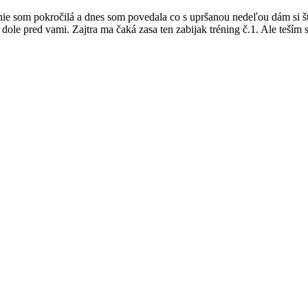
ie som pokročilá a dnes som povedala co s upršanou nedeľou dám si št
 dole pred vami. Zajtra ma čaká zasa ten zabijak tréning č.1. Ale teší