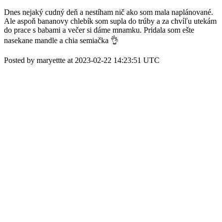
Dnes nejaký cudný deň a nestíham nič ako som mala naplánované.
Ale aspoň bananovy chlebík som supla do trúby a za chvíľu utekám
do prace s babami a večer si dáme mnamku. Pridala som ešte
nasekane mandle a chia semiačka 👌
Posted by maryettte at 2023-02-22 14:23:51 UTC