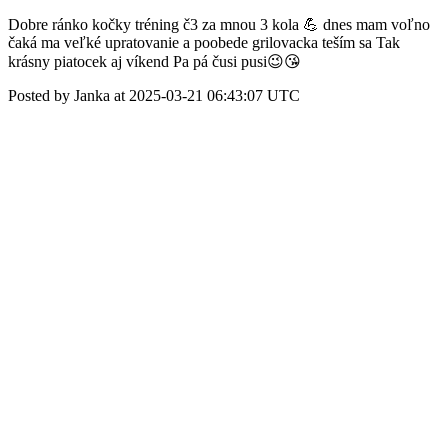
Dobre ránko kočky tréning č3 za mnou 3 kola 💪 dnes mam voľno
čaká ma veľké upratovanie a poobede grilovacka teším sa Tak
krásny piatocek aj víkend Pa pá čusi pusi😉😘
Posted by Janka at 2025-03-21 06:43:07 UTC