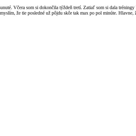
nuté. Včera som si dokončila týždeň tretí. Zatiaľ som si dala tréning
yslím, že tie posledné už pôjdu skôr tak max po pol minúte. Hlavne, ž