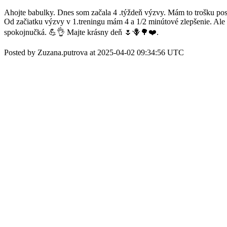
Ahojte babulky. Dnes som začala 4 .týždeň výzvy. Mám to trošku posu
Od začiatku výzvy v 1.treningu mám 4 a 1/2 minútové zlepšenie. Ale m
spokojnučká. 💪👌 Majte krásny deň 🌷🪻🌳❤️.
Posted by Zuzana.putrova at 2025-04-02 09:34:56 UTC