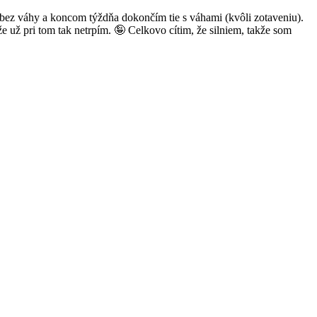
y bez váhy a koncom týždňa dokončím tie s váhami (kvôli zotaveniu).
e už pri tom tak netrpím. 🤪 Celkovo cítim, že silniem, takže som