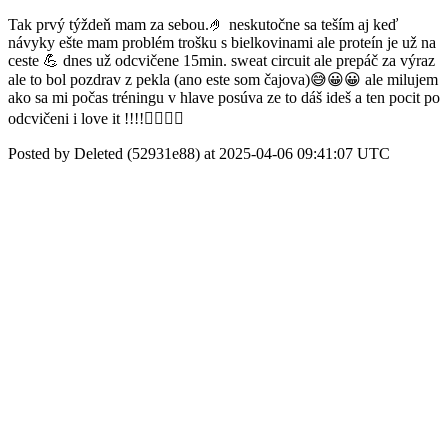
Tak prvý týždeň mam za sebou.🤌 neskutočne sa teším aj keď
návyky ešte mam problém trošku s bielkovinami ale proteín je už na
ceste 💪 dnes už odcvičene 15min. sweat circuit ale prepáč za výraz
ale to bol pozdrav z pekla (ano este som čajova)😅😀😀 ale milujem
ako sa mi počas tréningu v hlave posúva ze to dáš ideš a ten pocit po
odcvičeni i love it !!!!❤️‍🔥💯💥
Posted by Deleted (52931e88) at 2025-04-06 09:41:07 UTC