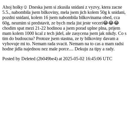
Ahoj holky☺️ Dneska jsem si zkusila snidani z vyzvy, ktera zacne
5.5., nabombila jsem bilkoviny, mela jsem jich kolem 50g k snidani,
pozdni snidani, kolem 16 jsem nabombila bilkovinama obed, cca
60g, neumim si predstavit, ze bych mela jist jeste veceri😂😂😂
chodim spat mezi 21-22 hodinou a jsem porad uplne plna, prijem
mam kolem 1000 kcal z tech jidel, ale zasycena jsem jak nikdy. Co s
tim do budoucna? Protoze jsem stastna, ze ty bilkoviny davam a
vyhovuje mi to. Nemam rada svacit. Nemam na to cas a mam radsi
hodne jidla najednou nez male porce.... Dekuju za tipy a rady.
Posted by Deleted (2b049be4) at 2025-05-02 16:45:06 UTC