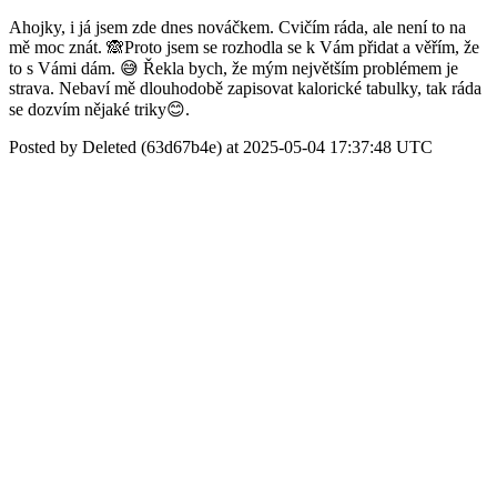
Ahojky, i já jsem zde dnes nováčkem. Cvičím ráda, ale není to na
mě moc znát. 🙈Proto jsem se rozhodla se k Vám přidat a věřím, že
to s Vámi dám. 😅 Řekla bych, že mým největším problémem je
strava. Nebaví mě dlouhodobě zapisovat kalorické tabulky, tak ráda
se dozvím nějaké triky😊.
Posted by Deleted (63d67b4e) at 2025-05-04 17:37:48 UTC