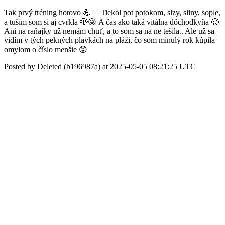
Tak prvý tréning hotovo 💪🏼 Tiekol pot potokom, slzy, sliny, sople,
a tuším som si aj cvrkla 🫣😜 A čas ako taká vitálna dôchodkyňa 🥴
Ani na raňajky už nemám chuť, a to som sa na ne tešila.. Ale už sa
vidím v tých pekných plavkách na pláži, čo som minulý rok kúpila
omylom o číslo menšie 😝
Posted by Deleted (b196987a) at 2025-05-05 08:21:25 UTC