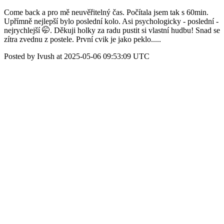
Come back a pro mě neuvěřitelný čas. Počítala jsem tak s 60min.
Upřímně nejlepší bylo poslední kolo. Asi psychologicky - poslední -
nejrychlejší 🤭. Děkuji holky za radu pustit si vlastní hudbu! Snad se
zítra zvednu z postele. První cvik je jako peklo.....
Posted by Ivush at 2025-05-06 09:53:09 UTC