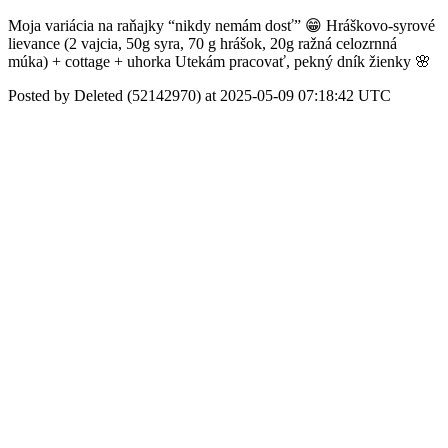
Moja variácia na raňajky “nikdy nemám dosť” 😁 Hráškovo-syrové
lievance (2 vajcia, 50g syra, 70 g hrášok, 20g ražná celozrnná
múka) + cottage + uhorka Utekám pracovať, pekný dník žienky 🌸
Posted by Deleted (52142970) at 2025-05-09 07:18:42 UTC