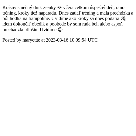
Krásny slnečný dnik zienky 🌞 včera celkom úspešný deň, ráno
tréning, kroky tiež naparadu. Dnes zatiaľ tréning a mala prechdzka a
pól hodka na trampolíne. Uvidíme ako kroky sa dnes podaria 🤗
idem dokončiť obedik a poobede by som rada beh alebo aspoň
prechádzku dlhšiu. Uvidíme 😉
Posted by maryettte at 2023-03-16 10:09:54 UTC