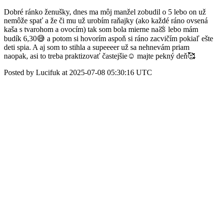
Dobré ránko ženušky, dnes ma môj manžel zobudil o 5 lebo on už
nemôže spať a že či mu už urobím raňajky (ako každé ráno ovsená
kaša s tvarohom a ovocím) tak som bola mierne na💩 lebo mám
budík 6,30😅 a potom si hovorím aspoň si ráno zacvičím pokiaľ ešte
deti spia. A aj som to stihla a supeeeer už sa nehnevám priam
naopak, asi to treba praktizovať častejšie☺️ majte pekný deň🥰
Posted by Lucifuk at 2025-07-08 05:30:16 UTC