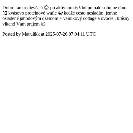
Dobré ránko dievčatá 😊 po aktívnom týždni pomalé sobotné ráno
🥰 kvásovo proteínové wafle 🤤 kedže cesto nesladím, jemne
osladené jahodovým džemom + vanilkový cottage a ovocie.. krásny
víkend Vám prajem 😉
Posted by Maťulikk at 2025-07-26 07:04:11 UTC